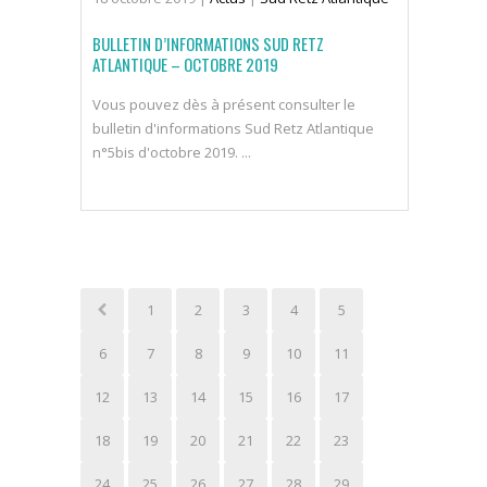
BULLETIN D’INFORMATIONS SUD RETZ
ATLANTIQUE – OCTOBRE 2019
Vous pouvez dès à présent consulter le
bulletin d'informations Sud Retz Atlantique
n°5bis d'octobre 2019. ...
1
2
3
4
5
6
7
8
9
10
11
12
13
14
15
16
17
18
19
20
21
22
23
24
25
26
27
28
29