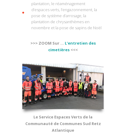
plantation, le réaménagement
d’espaces verts, l’engazonnement, la
pose de système d’arrosage, la
plantation de chrysanthèmes en
novembre et la pose de sapins de Noël
>>> ZOOM Sur …
L’entretien des
cimetières
<<<
Le Service Espaces Verts de la
Communauté de Communes Sud Retz
Atlantique