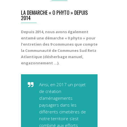
LA DEMARCHE « O PHYTO » DEPUIS
2014
Depuis 2014, nous avons également
entamé une démarche « 0 phyto » pour
l’entretien des 9 communes que compte
la Communauté de Communes Sud Retz
Atlantique (désherbage manuel,
engazonnement …).
Ainsi, en 2017 un projet
de création
d’aménagements
paysagers dans les
différents cimetières de
notre territoire s’est
combiné aux efforts