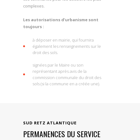
complexes.
Les autorisations d’urbanisme sont
toujours :
à déposer en mairie, qui fournira
également les renseignements sur le
droit des sols.
signées par le Maire ou son
représentant après avis de la
commission communale du droit des
sols (si la commune en a créée une).
SUD RETZ ATLANTIQUE
PERMANENCES DU SERVICE