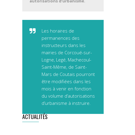
autorisations d’urbanisme.
Les horaires de
permanences des
instructeurs dans les
mairies de Corcoué-sur-
Logne, Legé, Machecoul-
Saint-Même, de Saint-
Mars de Coutais pourront
être modifiées dans les
mois à venir en fonction
du volume d’autorisations
d’urbanisme à instruire.
ACTUALITÉS