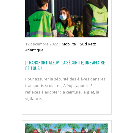
19
décembre
2022
|
Mobilité
|
Sud Retz
Atlantique
[TRANSPORT ALEOP] LA SÉCURITÉ, UNE AFFAIRE
DE TOUS !
Pour assurer la sécurité des élèves dans les
transports scolaires, Aléop rappelle 3
réflexes à adopter : la ceinture, le gilet, la
vigilance. ...