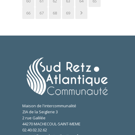
60
61
62
63
64
65
66
67
68
69
Maison de l'intercommunalité
ZIA de la Seiglerie 3
2 rue Galilée
44270 MACHECOUL-SAINT-MEME
02.40.02.32.62