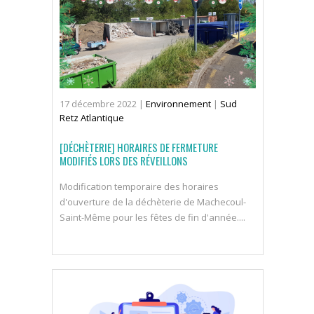
17
décembre
2022
|
Environnement
|
Sud
Retz Atlantique
[DÉCHÈTERIE] HORAIRES DE FERMETURE
MODIFIÉS LORS DES RÉVEILLONS
Modification temporaire des horaires
d'ouverture de la déchèterie de Machecoul-
Saint-Même pour les fêtes de fin d'année....