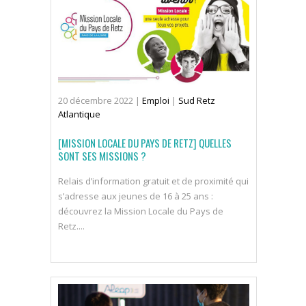
20
décembre
2022
|
Emploi
|
Sud Retz
Atlantique
[MISSION LOCALE DU PAYS DE RETZ] QUELLES
SONT SES MISSIONS ?
Relais d’information gratuit et de proximité qui
s’adresse aux jeunes de 16 à 25 ans :
découvrez la Mission Locale du Pays de
Retz....