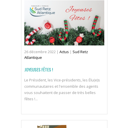
26
décembre
2022
|
Actus
|
Sud Retz
Atlantique
JOYEUSES FÊTES !
Le Président, les Vice-présidents, les Élu(e)s
communautaires et l'ensemble des agents
vous souhaitent de passer de très belles
fêtes !...