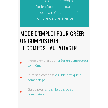
installé dans un endroit
facile d'accès en toute
saison, à même le sol et à
l'ombre de préférence.
MODE D’EMPLOI POUR CRÉER
UN COMPOSTEUR
LE COMPOST AU POTAGER
Mode d’emploi pour
créer un composteur
soi-même
Faire son compost
le guide pratique du
compostage
Guide pour
choisir le bois de son
composteur