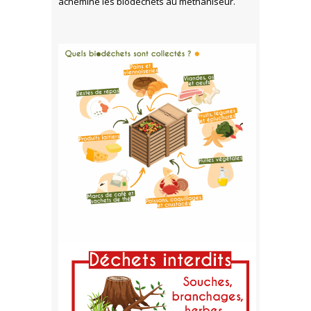
achemine les biodéchets au méthaniseur.