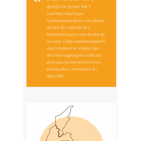
qu’est-ce qu’on fait ?
Sud Retz Atlantique
Communauté lance une phase
de test de collecte des
biodéchets pour une durée de
six mois. Cette expérimentation
vise à évaluer le volume des
déchets organiques collectés
ainsi que les bénéfices et les
éventuelles contraintes du
dispositif.