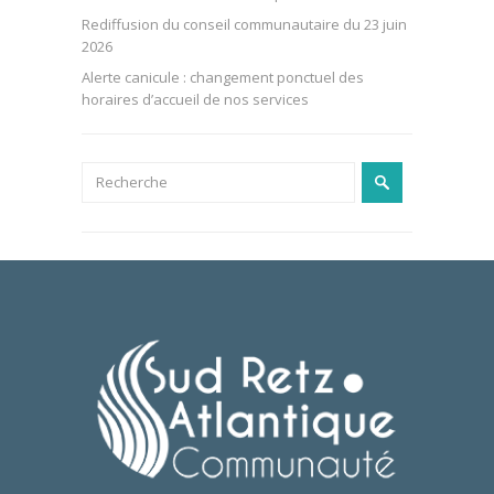
Rediffusion du conseil communautaire du 23 juin
2026
Alerte canicule : changement ponctuel des
horaires d’accueil de nos services