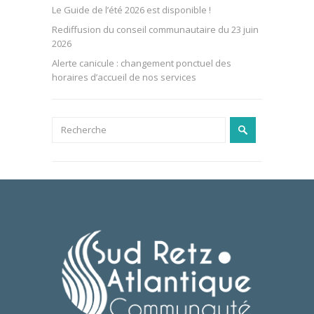
Le Guide de l’été 2026 est disponible !
Rediffusion du conseil communautaire du 23 juin
2026
Alerte canicule : changement ponctuel des
horaires d’accueil de nos services