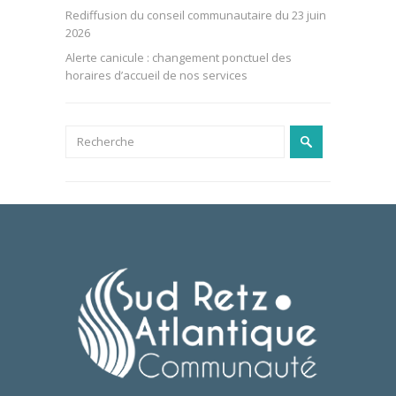
Rediffusion du conseil communautaire du 23 juin
2026
Alerte canicule : changement ponctuel des
horaires d’accueil de nos services