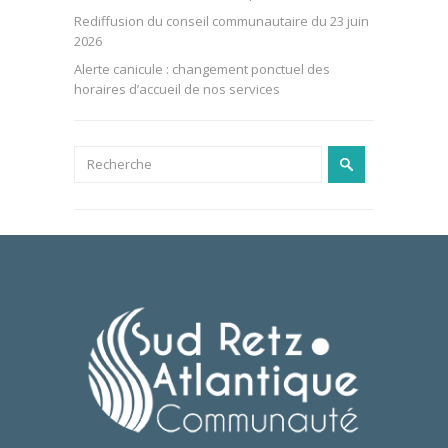
Rediffusion du conseil communautaire du 23 juin
2026
Alerte canicule : changement ponctuel des
horaires d’accueil de nos services