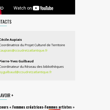
NTACTS
Cécile Aupiais
Coordinatrice du Projet Culturel de Territoire
caupiais@ccsudretzatlantique.fr
Pierre-Yves Guilbaud
Coordinateur du Réseau des bibliothèques
pyguilbaud@ccsudretzatlantique.fr
SAVOIR +
cours « Femmes créatrices-Femmes artistes »