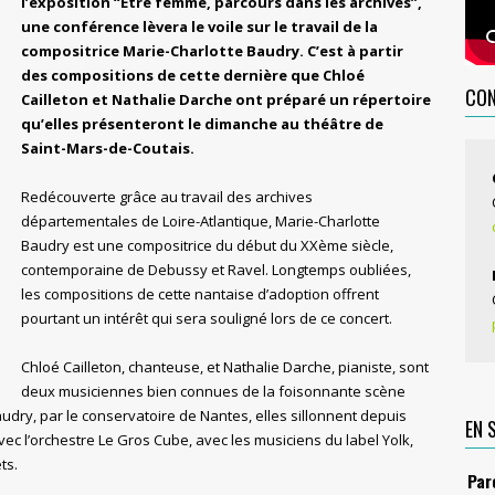
l’exposition “Être femme, parcours dans les archives”,
une conférence lèvera le voile sur le travail de la
compositrice Marie-Charlotte Baudry. C’est à partir
des compositions de cette dernière que Chloé
CO
Cailleton et Nathalie Darche ont préparé un répertoire
qu’elles présenteront le dimanche au théâtre de
Saint-Mars-de-Coutais.
Redécouverte grâce au travail des archives
départementales de Loire-Atlantique, Marie-Charlotte
Baudry est une compositrice du début du XXème siècle,
contemporaine de Debussy et Ravel. Longtemps oubliées,
les compositions de cette nantaise d’adoption offrent
pourtant un intérêt qui sera souligné lors de ce concert.
Chloé Cailleton, chanteuse, et Nathalie Darche, pianiste, sont
deux musiciennes bien connues de la foisonnante scène
dry, par le conservatoire de Nantes, elles sillonnent depuis
EN 
ec l’orchestre Le Gros Cube, avec les musiciens du label Yolk,
ts.
Par