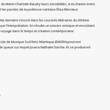
 de Marie-Charlotte Baudry leurs sensibilités, à mi-chemin entre
nt les paroles de la poétesse nantaise Élisa Mercœur.
e dernière s’inscrit dans les courants littéraires du XIXème
ar l’interprétation. En résulte un univers onirique et envoûtant
 voyage dans le temps et création contemporaine.
’École de Musique Sud Retz Atlantique (EMSRA) pourront
 de queue sur lequel jouera Nathalie Darche. Ils se produiront
)