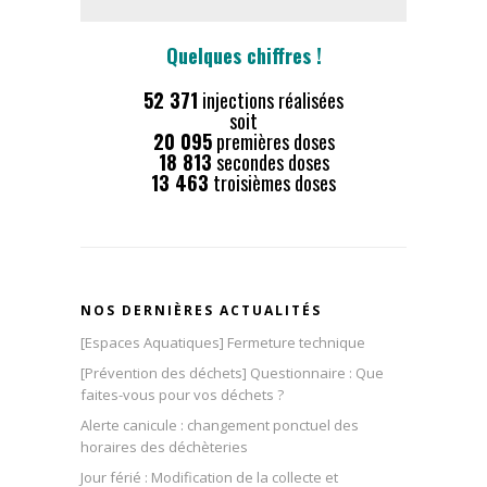
Quelques chiffres !
52 371
injections réalisées
soit
20 095
premières doses
18 813
secondes doses
13 463
troisièmes doses
NOS DERNIÈRES ACTUALITÉS
[Espaces Aquatiques] Fermeture technique
[Prévention des déchets] Questionnaire : Que
faites-vous pour vos déchets ?
Alerte canicule : changement ponctuel des
horaires des déchèteries
Jour férié : Modification de la collecte et