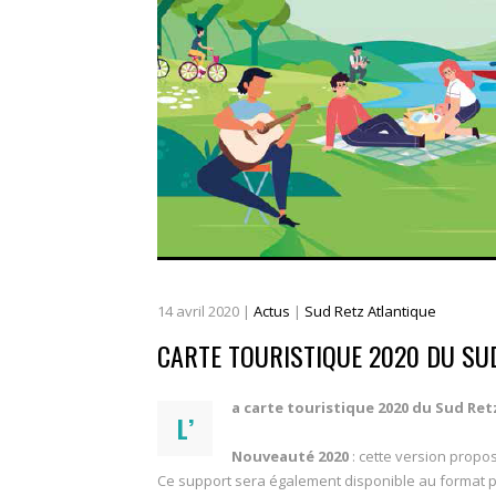
14
avril
2020
|
Actus
|
Sud Retz Atlantique
CARTE TOURISTIQUE 2020 DU SU
a carte touristique 2020 du Sud Re
L’
Nouveauté 2020
: cette version propo
Ce support sera également disponible au format pa