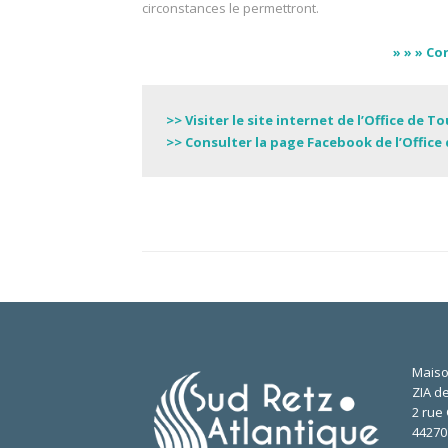
circonstances le permettront.
» » » Co
>>
Visiter le site internet de l’Office de 
>> Consulter la page Facebook de l’Offic
Maiso
ZIA de
2 rue 
4427