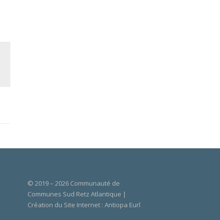
© 2019 – 2026 Communauté de
Communes Sud Retz Atlantique |
Création du Site Internet :
Antiopa Eurl