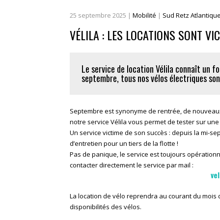
25
septembre
2025
|
Mobilité
|
Sud Retz Atlantiqu
VÉLILA : LES LOCATIONS SONT VI
Le service de location Vélila connaît un 
septembre, tous nos vélos électriques son
Septembre est synonyme de rentrée, de nouveaux d
notre service Vélila vous permet de tester sur un
Un service victime de son succès : depuis la mi-s
d’entretien pour un tiers de la flotte !
Pas de panique, le service est toujours opérationnel
contacter directement le service par mail :
ve
La location de vélo reprendra au courant du mois d
disponibilités des vélos.