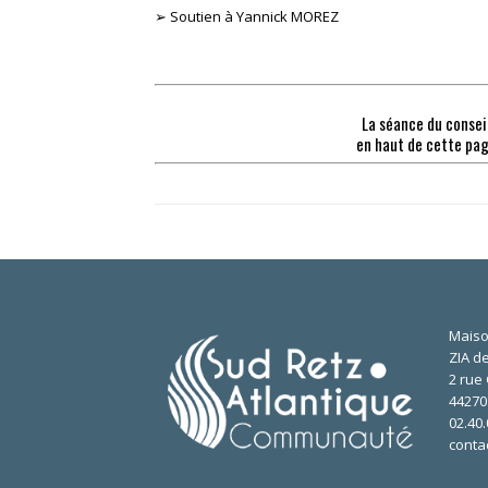
➢ Soutien à Yannick MOREZ
La séance du conseil
en haut de cette pag
Maiso
ZIA de
2 rue 
4427
02.40.
conta