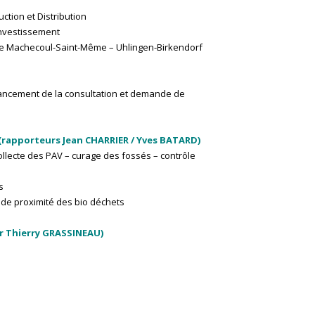
tion et Distribution
Investissement
age Machecoul-Saint-Même – Uhlingen-Birkendorf
 lancement de la consultation et demande de
(rapporteurs Jean CHARRIER / Yves BATARD)
ollecte des PAV – curage des fossés – contrôle
s
 de proximité des bio déchets
ur Thierry GRASSINEAU)