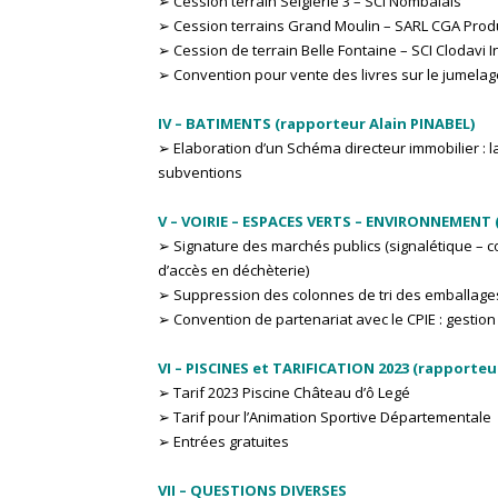
➢ Cession terrain Seiglerie 3 – SCI Nombalais
➢ Cession terrains Grand Moulin – SARL CGA Produc
➢ Cession de terrain Belle Fontaine – SCI Clodavi 
➢ Convention pour vente des livres sur le jumel
IV – BATIMENTS (rapporteur Alain PINABEL)
➢ Elaboration d’un Schéma directeur immobilier :
subventions
V – VOIRIE – ESPACES VERTS – ENVIRONNEMENT 
➢ Signature des marchés publics (signalétique – c
d’accès en déchèterie)
➢ Suppression des colonnes de tri des emballage
➢ Convention de partenariat avec le CPIE : gestion
VI – PISCINES et TARIFICATION 2023 (rapporte
➢ Tarif 2023 Piscine Château d’ô Legé
➢ Tarif pour l’Animation Sportive Départementale
➢ Entrées gratuites
VII – QUESTIONS DIVERSES