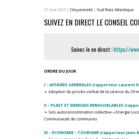
31
mai
2023
|
Citoyenneté
|
Sud Retz Atlantique
SUIVEZ EN DIRECT LE CONSEIL C
Suivez-le en direct :
https://ww
ORDRE DU JOUR
I – AFFAIRES GENERALES (rapporteur Laurent 
➢ Adoption du procès-verbal de la séance du 29 ma
II – PCAET ET ENERGIES RENOUVELABLES (rappo
➢ SAS autoconsommation collective « Energie Locale
Communauté de communes
III – ECONOMIE – TOURISME (rapporteur Jean