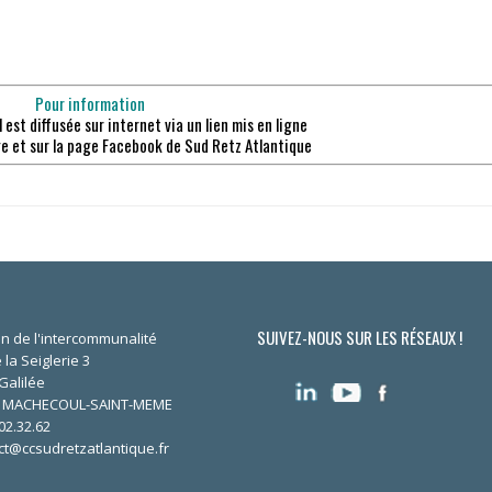
Pour information
 est diffusée sur internet via un lien mis en ligne
e et sur la page Facebook de Sud Retz Atlantique
SUIVEZ-NOUS SUR LES RÉSEAUX !
n de l'intercommunalité
 la Seiglerie 3
Galilée
0 MACHECOUL-SAINT-MEME
02.32.62
ct@ccsudretzatlantique.fr