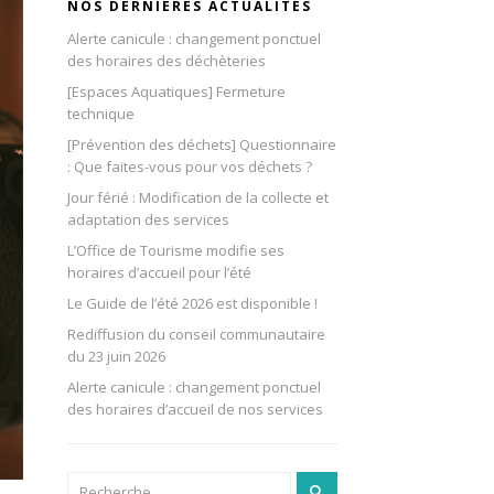
NOS DERNIÈRES ACTUALITÉS
Alerte canicule : changement ponctuel
des horaires des déchèteries
[Espaces Aquatiques] Fermeture
technique
[Prévention des déchets] Questionnaire
: Que faites-vous pour vos déchets ?
Jour férié : Modification de la collecte et
adaptation des services
L’Office de Tourisme modifie ses
horaires d’accueil pour l’été
Le Guide de l’été 2026 est disponible !
Rediffusion du conseil communautaire
du 23 juin 2026
Alerte canicule : changement ponctuel
des horaires d’accueil de nos services