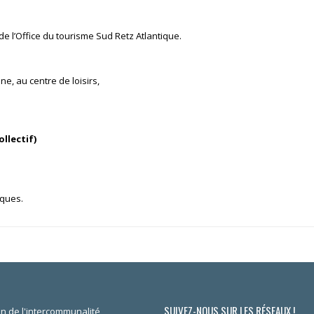
e de l’Office du tourisme Sud Retz Atlantique.
e, au centre de loisirs,
llectif)
èques.
SUIVEZ-NOUS SUR LES RÉSEAUX !
n de l'intercommunalité