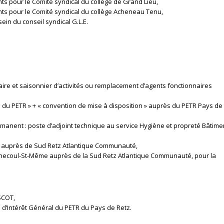
ts pour le Comité syndical du collège de Grand Lieu,
nts pour le Comité syndical du collège Acheneau Tenu,
ein du conseil syndical G.L.E.
re et saisonnier d’activités ou remplacement d’agents fonctionnaires
n du PETR » + « convention de mise à disposition » auprès du PETR Pays de
rmanent : poste d’adjoint technique au service Hygiène et propreté Bâtime
s, auprès de Sud Retz Atlantique Communauté,
Machecoul-St-Même auprès de la Sud Retz Atlantique Communauté, pour la
SCOT,
’Intérêt Général du PETR du Pays de Retz.