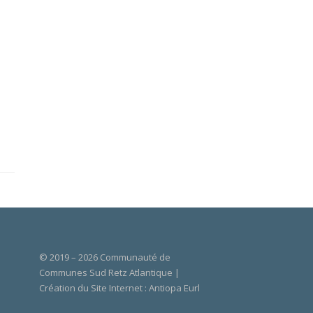
© 2019 – 2026 Communauté de
Communes Sud Retz Atlantique |
Création du Site Internet :
Antiopa Eurl