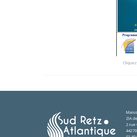
Cliquez
Maiso
ZIA de
2 rue 
4427
02.40.