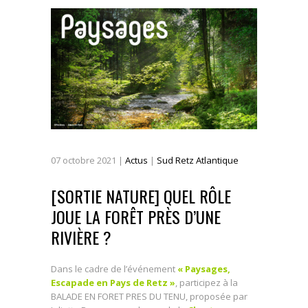
07
octobre
2021
|
Actus
|
Sud Retz Atlantique
[SORTIE NATURE] QUEL RÔLE
JOUE LA FORÊT PRÈS D’UNE
RIVIÈRE ?
Dans le cadre de l’événement
« Paysages,
Escapade en Pays de Retz »
, participez à la
BALADE EN FORET PRES DU TENU, proposée par