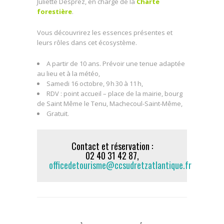
Juliette Desprez, en charge de la
Charte
forestière
.
Vous découvrirez les essences présentes et
leurs rôles dans cet écosystème.
A partir de 10 ans. Prévoir une tenue adaptée
au lieu et à la météo,
Samedi 16 octobre, 9 h 30 à 11 h,
RDV : point accueil – place de la mairie, bourg
de Saint Même le Tenu,
Machecoul-Saint-Même,
Gratuit.
Contact et réservation :
02 40 31 42 87,
officedetourisme@ccsudretzatlantique.fr