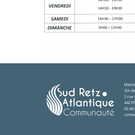
Maiso
ZIA de
2 rue 
4427
02.40.
conta