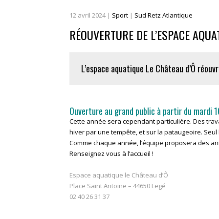
12
avril
2024
|
Sport
|
Sud Retz Atlantique
RÉOUVERTURE DE L’ESPACE AQUAT
L’espace aquatique Le Château d’Ô réouvre
Ouverture au grand public à partir du mardi 16
Cette année sera cependant particulière. Des trav
hiver par une tempête, et sur la pataugeoire. Seu
Comme chaque année, l’équipe proposera des anima
Renseignez vous à l’accueil !
Espace aquatique le Château d’Ô
Place Saint Antoine – 44650 Legé
02 40 26 31 37