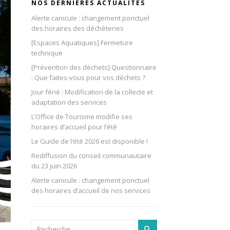
NOS DERNIÈRES ACTUALITÉS
Alerte canicule : changement ponctuel
des horaires des déchèteries
[Espaces Aquatiques] Fermeture
technique
[Prévention des déchets] Questionnaire
: Que faites-vous pour vos déchets ?
Jour férié : Modification de la collecte et
adaptation des services
L’Office de Tourisme modifie ses
horaires d’accueil pour l’été
Le Guide de l’été 2026 est disponible !
Rediffusion du conseil communautaire
du 23 juin 2026
Alerte canicule : changement ponctuel
des horaires d’accueil de nos services