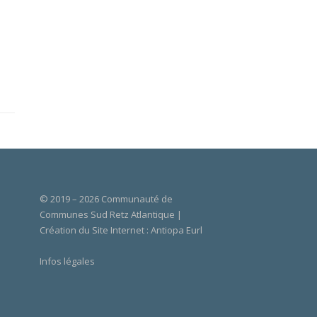
© 2019 – 2026 Communauté de
Communes Sud Retz Atlantique |
Création du Site Internet :
Antiopa Eurl
Infos légales