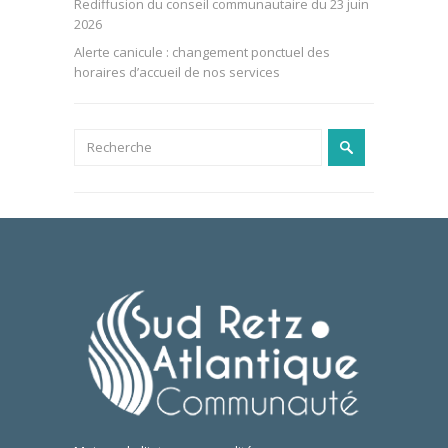
Rediffusion du conseil communautaire du 23 juin
2026
Alerte canicule : changement ponctuel des
horaires d’accueil de nos services