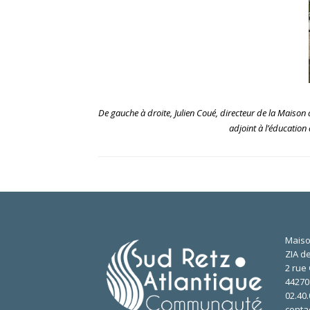
De gauche à droite, Julien Coué, directeur de la Maison
adjoint à l’éducatio
Maiso
ZIA de
2 rue 
4427
02.40.
conta