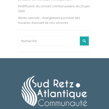
Rediffusion du conseil communautaire du 23 juin
2026
Alerte canicule : changement ponctuel des
horaires d’accueil de nos services