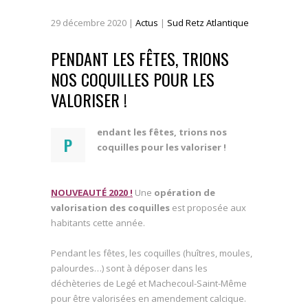
29
décembre
2020
|
Actus
|
Sud Retz Atlantique
PENDANT LES FÊTES, TRIONS
NOS COQUILLES POUR LES
VALORISER !
endant les fêtes, trions nos
P
coquilles pour les valoriser !
NOUVEAUTÉ 2020 !
Une
opération de
valorisation des coquilles
est proposée aux
habitants cette année.
Pendant les fêtes, les coquilles (huîtres, moules,
palourdes…) sont à déposer dans les
déchèteries de Legé et Machecoul-Saint-Même
pour être valorisées en amendement calcique.