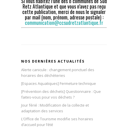
Si vous habitez l’une des 8 communes de Sud
Retz Atlantique et que vous n’avez pas reçu
cette publication, merci de nous le signaler
par mail (nom, prénom, adresse postale) :
communication@ccsudretzatlantique.fr
NOS DERNIÈRES ACTUALITÉS
Alerte canicule : changement ponctuel des
horaires des déchèteries
[Espaces Aquatiques] Fermeture technique
[Prévention des déchets] Questionnaire : Que
faites-vous pour vos déchets ?
Jour férié : Modification de la collecte et
adaptation des services
L’Office de Tourisme modifie ses horaires
d’accueil pour l’été