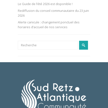
Le Guide de l’été 2026 est disponible !
Rediffusion du conseil communautaire du 23 juin
2026
Alerte canicule : changement ponctuel des
horaires d’accueil de nos services