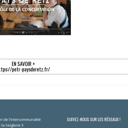
EN SAVOIR +
ttps://petr-paysderetz.fr/
SUIVEZ-NOUS SUR LES RÉSEAUX !
n de l'intercommunalité
 la Seiglerie 3