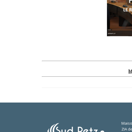
h
Maiso
ZIA de