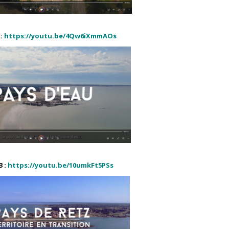
:
https://youtu.be/4Qw6iXmmAOs
 :
https://youtu.be/10umkFt5PSs