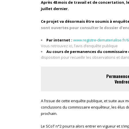
Après 48 mois de travail et de concertation, l
juillet dernier.
Ce projet va désormais être soumis à enquête
sont ouvertes pour consulter le dossier d’en
Par internet :
www.registre-dematerialise.fr/
Vous retrouvez ici, l’avis d’enquête publique
Au cours de permanences du commissaire
disposition pour recueillir les observations et d
Permanence
Vendred
A l’issue de cette enquête publique, et suite aux m
conclusions du commissaire enquêteur, les élus d
prochain.
Le SCoT n°2 pourra alors entrer en vigueur et s’i