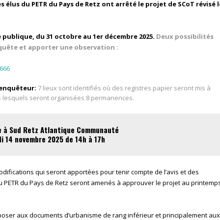
es élus du PETR du Pays de Retz ont arrêté le projet de SCoT révisé l
 publique, du 31 octobre au 1er décembre 2025.
Deux possibilités
quête et apporter une observation :
6666
 enquêteur:
7 lieux sont identifiés où des registres papier seront mis à
ans lesquels seront organisées 8 permanences.
 à Sud Retz Atlantique Communauté
i 14 novembre 2025 de 14h à 17h
odifications qui seront apportées pour tenir compte de l’avis et des
u PETR du Pays de Retz seront amenés à approuver le projet au printemp
mposer aux documents d’urbanisme de rang inférieur et principalement aux