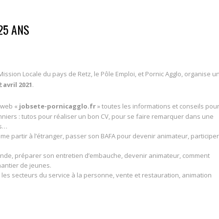
25 ANS
 Mission Locale du pays de Retz, le Pôle Emploi, et Pornic Agglo, organise u
 avril 2021
.
e web «
jobsete-pornicagglo.fr
» toutes les informations et conseils pour
niers : tutos pour réaliser un bon CV, pour se faire remarquer dans une
ts…
me partir à l’étranger, passer son BAFA pour devenir animateur, participer
e monde, préparer son entretien d’embauche, devenir animateur, comment
hantier de jeunes.
 les secteurs du service à la personne, vente et restauration, animation