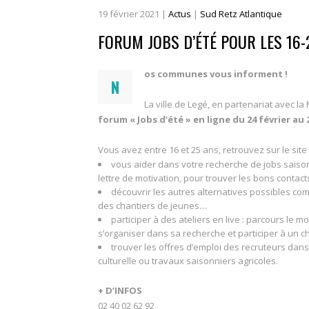
19
février
2021
|
Actus
|
Sud Retz Atlantique
FORUM JOBS D’ÉTÉ POUR LES 16-
os communes vous informent !
N
La ville de Legé, en partenariat avec la
forum « Jobs d’été » en ligne du 24 février au 2
Vous avez entre 16 et 25 ans, retrouvez sur le sit
vous aider dans votre recherche de jobs saison
lettre de motivation, pour trouver les bons contac
découvrir les autres alternatives possibles com
des chantiers de jeunes…
participer à des ateliers en live : parcours l
s’organiser dans sa recherche et participer à un c
trouver les offres d’emploi des recruteurs dans
culturelle ou travaux saisonniers agricoles.
+ D’INFOS
02 40 02 62 92