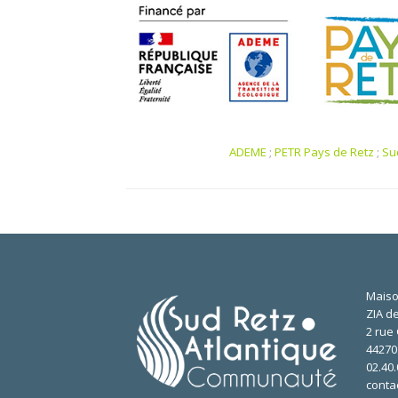
ADEME
;
PETR Pays de Retz
;
Su
Maiso
ZIA de
2 rue 
4427
02.40.
conta