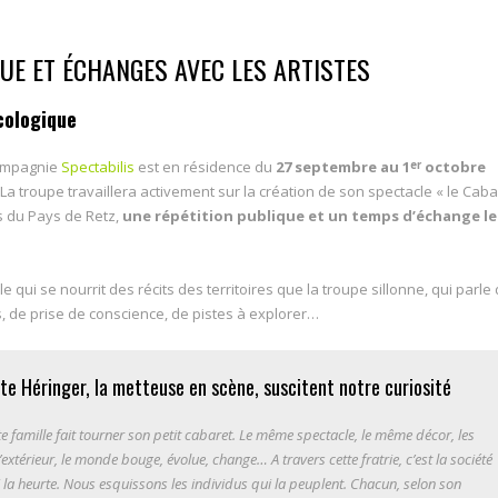
UE ET ÉCHANGES AVEC LES ARTISTES
cologique
compagnie
Spectabilis
est en résidence du
27 septembre au 1
octobre
er
 La troupe travaillera activement sur la création de son spectacle « le Caba
 du Pays de Retz,
une répétition publique et un temps d’échange le
e qui se nourrit des récits des territoires que la troupe sillonne, qui parle
, de prise de conscience, de pistes à explorer…
ette Héringer, la metteuse en scène, suscitent notre curiosité
e famille fait tourner son petit cabaret. Le même spectacle, le même décor, les
térieur, le monde bouge, évolue, change… A travers cette fratrie, c’est la société
 la heurte. Nous esquissons les individus qui la peuplent. Chacun, selon son