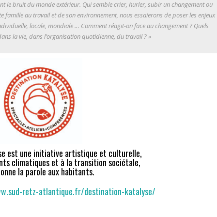
nt le bruit du monde extérieur. Qui semble crier, hurler, subir un changement ou
ette famille au travail et de son environnement, nous essaierons de poser les enjeux
individuelle, locale, mondiale … Comment réagit-on face au changement ? Quels
ans la vie, dans l’organisation quotidienne, du travail ? »
e est une initiative artistique et culturelle,
ts climatiques et à la transition sociétale,
donne la parole aux habitants.
w.sud-retz-atlantique.fr/destination-katalyse/