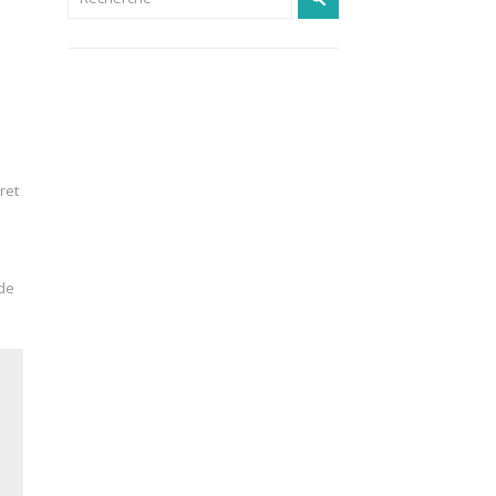
ret
 de