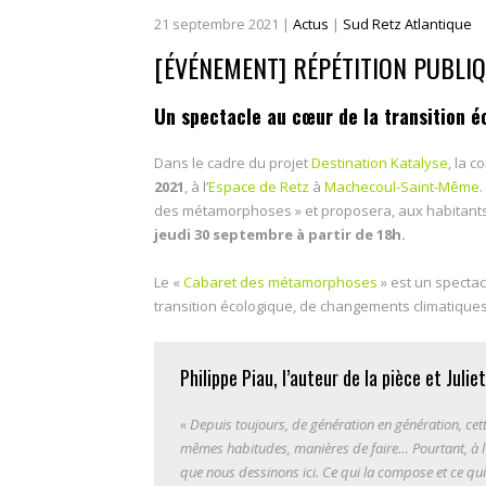
21
septembre
2021
|
Actus
|
Sud Retz Atlantique
[ÉVÉNEMENT] RÉPÉTITION PUBLIQ
Un spectacle au cœur de la transition é
Dans le cadre du projet
Destination Katalyse
, la 
2021
, à l’
Espace de Retz
à
Machecoul-Saint-Même
.
des métamorphoses » et proposera, aux habitants
jeudi 30 septembre à partir de 18h.
Le «
Cabaret des métamorphoses
» est un spectacl
transition écologique, de changements climatiques
Philippe Piau, l’auteur de la pièce et Juli
« Depuis toujours, de génération en génération, cett
mêmes habitudes, manières de faire… Pourtant, à l’ex
que nous dessinons ici. Ce qui la compose et ce qui