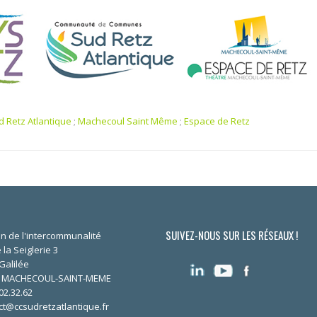
d Retz Atlantique
;
Machecoul Saint Même
;
Espace de Retz
SUIVEZ-NOUS SUR LES RÉSEAUX !
n de l'intercommunalité
 la Seiglerie 3
Galilée
0 MACHECOUL-SAINT-MEME
02.32.62
ct@ccsudretzatlantique.fr