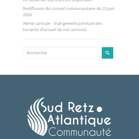
Rediffusion du conseil communautaire du 23 juin
2026
Alerte canicule : changement ponctuel des
horaires d’accueil de nos services