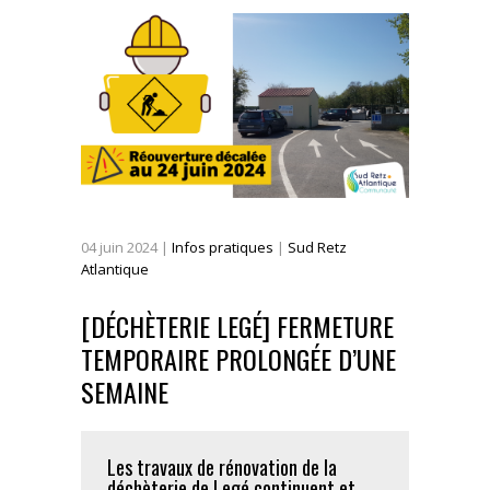
04
juin
2024
|
Infos pratiques
|
Sud Retz
Atlantique
[DÉCHÈTERIE LEGÉ] FERMETURE
TEMPORAIRE PROLONGÉE D’UNE
SEMAINE
Les travaux de rénovation de la
déchèterie de Legé continuent et