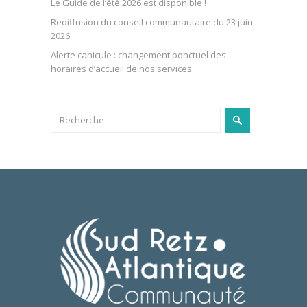
Le Guide de l’été 2026 est disponible !
Rediffusion du conseil communautaire du 23 juin
2026
Alerte canicule : changement ponctuel des
horaires d’accueil de nos services