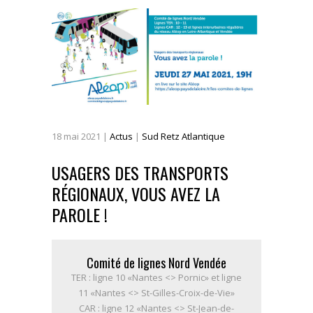
18
mai
2021
|
Actus
|
Sud Retz Atlantique
USAGERS DES TRANSPORTS
RÉGIONAUX, VOUS AVEZ LA
PAROLE !
Comité de lignes Nord Vendée
TER : ligne 10 «Nantes <> Pornic» et ligne
11 «Nantes <> St-Gilles-Croix-de-Vie»
CAR : ligne 12 «Nantes <> St-Jean-de-