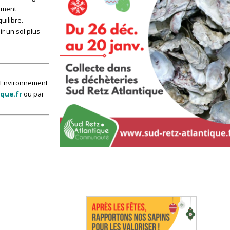
lement
uilibre.
r un sol plus
e Environnement
que.fr
ou par