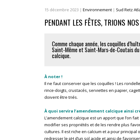
15
décembre
2023
|
Environnement
|
Sud Retz Atl
PENDANT LES FÊTES, TRIONS NOS
Comme chaque année, les coquilles d’huît
Saint-Même et Saint-Mars-de-Coutais du 
calcique.
À noter !
Il ne faut conserver que les coquilles ! Les rondelle
rince-doigts, crustacés, serviettes en papier, cage
doivent être triés.
À quoi servira l’amendement calcique ainsi cr
L’amendement calcique est un apport que l’on fait 
modifier ses propriétés et de les rendre plus fav
cultures.
Il est riche en calcium et a pour principal 
redresser le pH d’un sol acide et ainsi de favorise