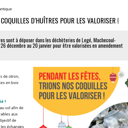
antique
 COQUILLES D’HUÎTRES POUR LES VALORISER !
res sont à déposer dans les déchèteries de Legé, Machecoul-
26 décembre au 20 janvier pour être valorisées en amendement
s de citron,
ttes en bois
éé ?
au sol afin de
orables aux
objectif de
r les échanges