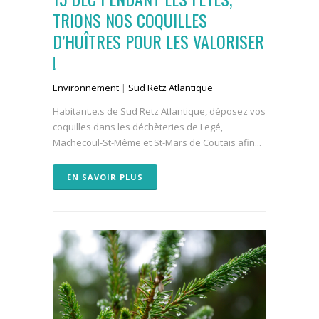
TRIONS NOS COQUILLES
D’HUÎTRES POUR LES VALORISER
!
Environnement
|
Sud Retz Atlantique
Habitant.e.s de Sud Retz Atlantique, déposez vos
coquilles dans les déchèteries de Legé,
Machecoul-St-Même et St-Mars de Coutais afin...
EN SAVOIR PLUS