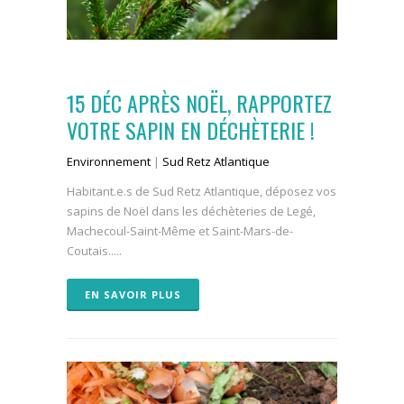
15 DÉC
APRÈS NOËL, RAPPORTEZ
VOTRE SAPIN EN DÉCHÈTERIE !
Environnement
|
Sud Retz Atlantique
Habitant.e.s de Sud Retz Atlantique, déposez vos
sapins de Noël dans les déchèteries de Legé,
Machecoul-Saint-Même et Saint-Mars-de-
Coutais.....
EN SAVOIR PLUS