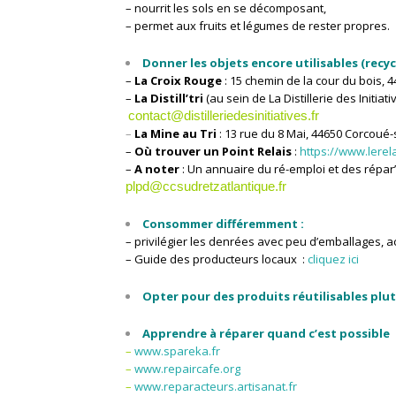
– nourrit les sols en se décomposant,
– permet aux fruits et légumes de rester propres.
Donner les objets encore utilisables (recycl
–
La Croix Rouge
: 15 chemin de la cour du bois,
–
La Distill’tri
(au sein de La Distillerie des Initi
contact@distilleriedesinitiatives.fr
–
La Mine au Tri
: 13 rue du 8 Mai, 44650 Corcoué-
–
Où trouver un Point Relais
:
https://www.lere
–
A noter
: Un annuaire du ré-emploi et des répar’a
plpd@ccsudretzatlantique.fr
Consommer différemment :
– privilégier les denrées avec peu d’emballages, 
– Guide des producteurs locaux :
cliquez ici
Opter pour des produits réutilisables plu
Apprendre à réparer quand c’est possible
–
www.spareka.fr
–
www.repaircafe.org
–
www.reparacteurs.artisanat.fr