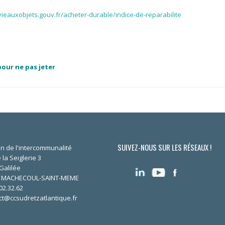
vieauxobjets.gouv.fr/acheter-durable/indice-de-reparabilite
our ne pas jeter
SUIVEZ-NOUS SUR LES RÉSEAUX !
n de l'intercommunalité
 la Seiglerie 3
Galilée
0 MACHECOUL-SAINT-MEME
02.32.62
ct@ccsudretzatlantique.fr