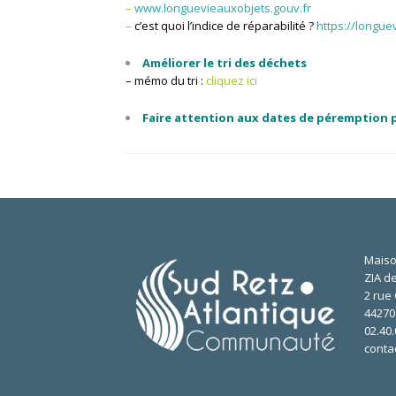
–
www.longuevieauxobjets.gouv.fr
–
c’est quoi l’indice de réparabilité ?
https://longue
Améliorer le tri des déchets
– mémo du tri :
cliquez ici
Faire attention aux dates de péremption p
Maiso
ZIA de
2 rue 
4427
02.40.
conta