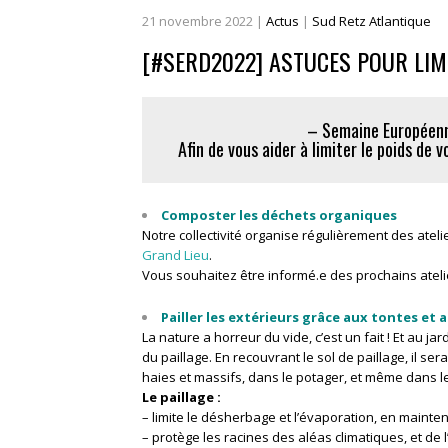
21
novembre
2022
|
Actus
|
Sud Retz Atlantique
[#SERD2022] ASTUCES POUR LIM
– Semaine Européenn
Afin de vous aider à limiter le poids de 
Composter les déchets organiques
Notre collectivité organise régulièrement des atel
Grand Lieu
.
Vous souhaitez être informé.e des prochains atelie
Pailler les extérieurs grâce aux tontes et
La nature a horreur du vide, c’est un fait ! Et au ja
du paillage. En recouvrant le sol de paillage, il s
haies et massifs, dans le potager, et même dans le
Le paillage :
– limite le désherbage et l’évaporation, en mainten
– protège les racines des aléas climatiques, et de