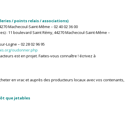
eries / points relais / associations)
 44270 Machecoul-Saint-Même – 02 40 02 36 00
atives) : 11 boulevard Saint Rémy, 44270 Machecoul-Saint-Même –
sur-Logne – 02 28 02 96 95
lais.org/oudonner.php
cteurs est en projet. Faites-vous connaître ! écrivez à
acheter en vrac et auprès des producteurs locaux avec vos contenants,
tôt que jetables