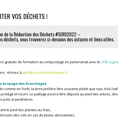
ITER VOS DÉCHETS !
e de la Réduction des Déchets #SERD2022 –
vos déchets, vous trouverez ci-dessous des astuces et liens utiles.
iers gratuits de formation au compostage en partenariat avec le
CPIE Logne
rs : écrivez à
plpd@ccsudretzatlantique.fr
 au broyage des branchages
rdin comme en forêt, la terre préfère être couverte plutôt que nue, d’où l’util
era protégé et nourri. Le paillage pourra être déposé au pied des arbres, des
s pots et jardinières.
ant le pied des plantes au frais,
 l’érosion des sols en cas de pluies abondantes,