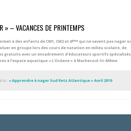
R » – VACANCES DE PRINTEMPS
ermet à des enfants de CM1, CM2 et 6
qui ne savent pas nager o
ème
voluer en groupe lors des cours de natation en milieu scolaire, de
s gratuits avec un encadrement d’éducateurs sportifs spécialisés
ires à l’espace aquatique « L’Océane » à Machecoul-St-Même.
 ici :
« Apprendre à nager Sud Retz Atlantique » Avril 2019