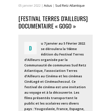
05
janvier
2022
|
Actus
|
Sud Retz Atlantique
[FESTIVAL TERRES D’AILLEURS]
DOCUMENTAIRE « GOGO »
u 7 janvier au 5 février 2022
D
se déroulera la 16ème
édition du Festival Terres
d’Ailleurs organisée par la
Communauté de communes Sud Retz
Atlantique, l’association Terres
d’Ailleurs au Cinéma et les cinémas
CinéLegé et Cinémachecoul.
Ce
festival de cinéma est une invitation
au voyage et à la découverte. Les
films présentés transportent le
public et les scolaires vers divers
pays : Yougoslavie, France, Espagne,