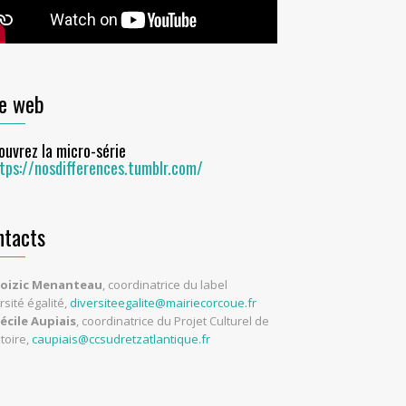
te web
ouvrez la micro-série
tps://nosdifferences.tumblr.com/
ntacts
oizic Menanteau
, coordinatrice du label
rsité égalité,
diversiteegalite@mairiecorcoue.fr
écile Aupiais
, coordinatrice du Projet Culturel de
itoire,
caupiais@ccsudretzatlantique.fr