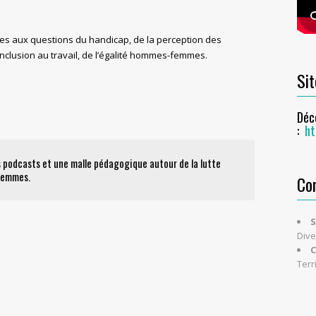
es aux questions du handicap, de la perception des
’inclusion au travail, de l’égalité hommes-femmes.
Si
Déc
:
ht
des podcasts et une malle pédagogique autour de la lutte
-femmes.
Co
S
Dive
C
Terr