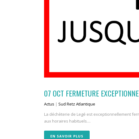
07 OCT
FERMETURE EXCEPTIONNEL
Actus
|
Sud Retz Atlantique
La déchèterie de Legé est exceptionnellement fer
aux horaires habituels....
EN SAVOIR PLUS