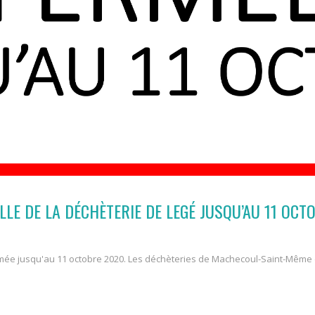
LE DE LA DÉCHÈTERIE DE LEGÉ JUSQU’AU 11 OCT
mée jusqu'au 11 octobre 2020. Les déchèteries de Machecoul-Saint-Même e